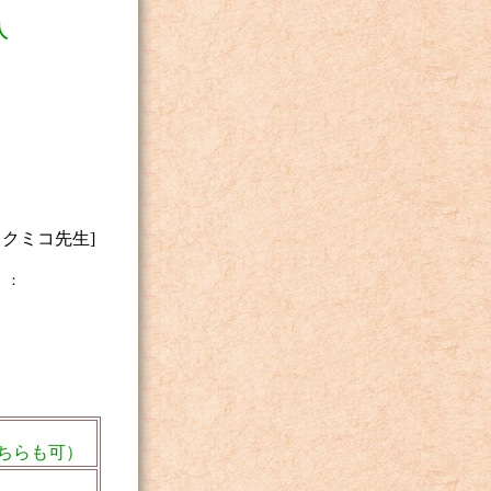
人
！
クミコ先生]
）：
ちらも可）