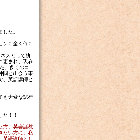
ました。
ョンも全く何も
ジネスとして軌
に恵まれ、現在
また、多くのコ
仲間と出会う事
で、英語講師と
ても大変な試行
した！！
た方、英会話教
きたい方に、私
、英語講師とし