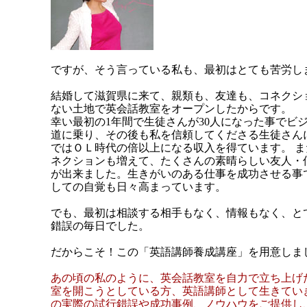
ですが、そう言っている私も、最初はとても苦労し
結婚して滋賀県に来て、親類も、友達も、コネクシ
ない土地で英会話教室をオープンしたからです。
幸い最初の1年間で生徒さんが30人になった事でビ
道に乗り、その後も私を信頼してくださる生徒さん
ではＯＬ時代の倍以上になる収入を得ています。 
ネクションも増えて、たくさんの素晴らしい友人・
が出来ました。生きがいのある仕事を成功させる事
しての自覚も日々高まっています。
でも、最初は相談する相手もなく、情報もなく、と
錯誤の毎日でした。
だからこそ！この「英語講師養成講座」を用意しま
あの頃の私のように、英会話教室を自力で立ち上げ
室を開こうとしている方、英語講師として生きてい
の実際の試行錯誤や成功事例、ノウハウをご提供し