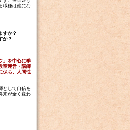
です。英語好き
る職種は他にな
ますか？
すか？
ウ」を中心に学
教室運営・講師
に保ち、人間性
師として自信を
将来が全く変わ