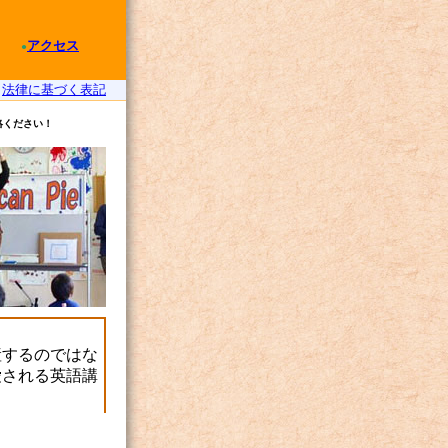
アクセス
●
｜
法律に基づく表記
絡ください！
産するのではな
愛される英語講