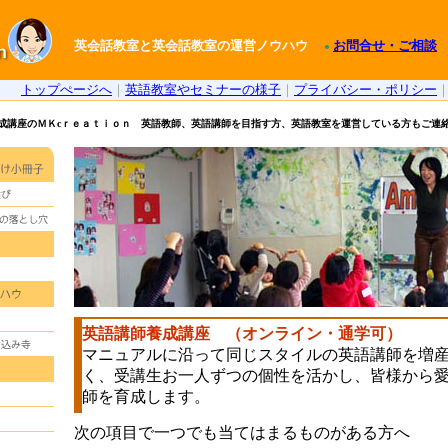
英会話教室と英会話教室の運営ノウハウ
お問合せ・ご相談
●
トップぺージへ
｜
英語教室やセミナーの様子
｜
プライバシー・ポリシー
成講座のＭＫcｒｅａｔｉｏｎ 英語教師、英語講師を目指す方、英語教室を運営している方もご連
英語講師養成講座 （オンライン・通学可）
マニュアルに沿って同じスタイルの英語講師を増
く、受講生お一人ずつの個性を活かし、皆様から
師を育成します。
次の項目で一つでも当てはまるものがある方へ