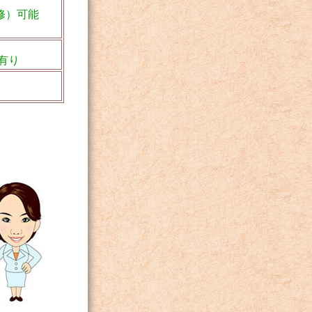
修）可能
有り