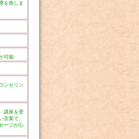
導を致しま
が可能
ウンセリン
、講座を受
い言葉で、
セージが心